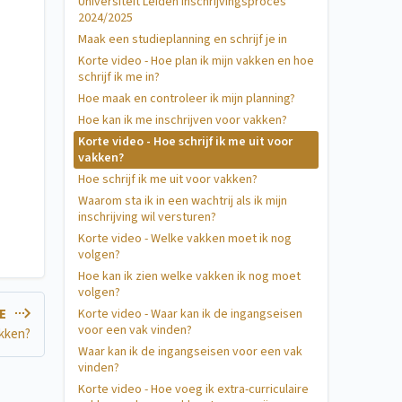
Universiteit Leiden inschrijvingsproces
2024/2025
Maak een studieplanning en schrijf je in
Korte video - Hoe plan ik mijn vakken en hoe
schrijf ik me in?
Hoe maak en controleer ik mijn planning?
Hoe kan ik me inschrijven voor vakken?
Korte video - Hoe schrijf ik me uit voor
vakken?
Hoe schrijf ik me uit voor vakken?
Waarom sta ik in een wachtrij als ik mijn
inschrijving wil versturen?
Korte video - Welke vakken moet ik nog
volgen?
Hoe kan ik zien welke vakken ik nog moet
volgen?
Korte video - Waar kan ik de ingangseisen
LE
voor een vak vinden?
akken?
Waar kan ik de ingangseisen voor een vak
vinden?
Korte video - Hoe voeg ik extra-curriculaire