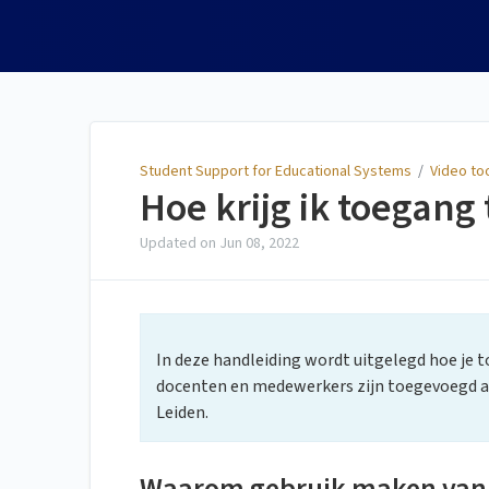
Student Support for
Educational Systems
Student Support for Educational Systems
/
Video to
Hoe krijg ik toegang
Updated on
Jun 08, 2022
In deze handleiding wordt uitgelegd hoe je t
docenten en medewerkers zijn toegevoegd aa
Leiden.
Waarom gebruik maken van d