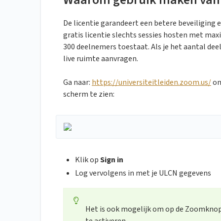
De licentie garandeert een betere beveiliging 
gratis licentie slechts sessies hosten met max
300 deelnemers toestaat. Als je het aantal dee
live ruimte aanvragen.
Ga naar:
https://universiteitleiden.zoom.us/
om
scherm te zien:
Klik op
Sign in
Log vervolgens in met je ULCN gegevens
Het is ook mogelijk om op de Zoomknop 