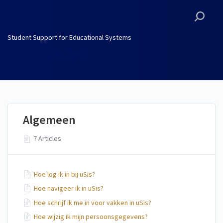
Student Support for
Educational Systems
Student Support for Educational Systems
uSis Nederlands
Algemeen
7 Articles
Hoe log ik in bij uSis?
Hoe navigeer ik in uSis?
Hoe schrijf ik me in voor vakken in uSis?
Hoe wijzig ik mijn persoonsgegevens?